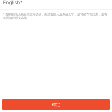
English*
發生錯誤！請登入並再試一次或回到主
頁。
* 自動翻譯結果由第三方提供，未涵蓋圖片及系統文字，並可能存在誤差，若有
差異請以原文為準。
登入
返回首頁
確定
ID: 6497b119196-688f-43ae-a38a-407f34fd14f1