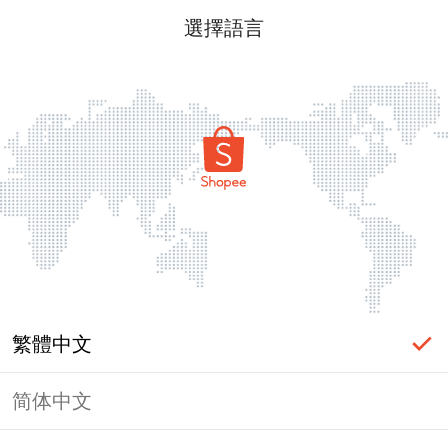
選擇語言
繁體中文
简体中文
頁面無法顯示