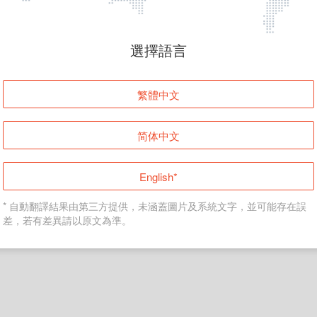
頁面無法顯示
選擇語言
發生錯誤！請登入並再試一次或回到主頁。
繁體中文
登入
简体中文
返回首頁
English*
* 自動翻譯結果由第三方提供，未涵蓋圖片及系統文字，並可能存在誤
差，若有差異請以原文為準。