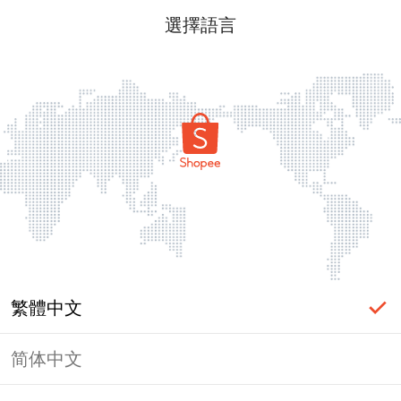
選擇語言
繁體中文
简体中文
頁面無法顯示