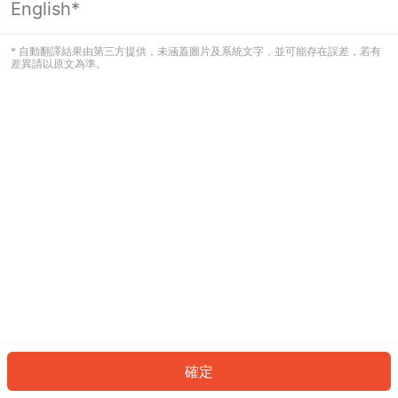
English*
發生錯誤！請登入並再試一次或回到主
頁。
* 自動翻譯結果由第三方提供，未涵蓋圖片及系統文字，並可能存在誤差，若有
差異請以原文為準。
登入
返回首頁
確定
ID: 486c5e6e08c-99b9-46fc-a17e-a77e859c7916