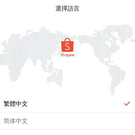
選擇語言
繁體中文
简体中文
頁面無法顯示