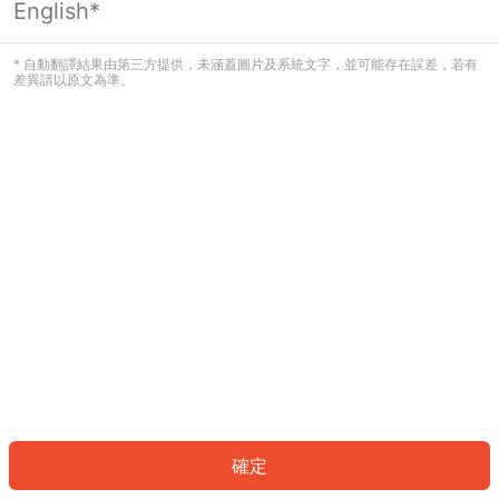
English*
發生錯誤！請登入並再試一次或回到主
頁。
* 自動翻譯結果由第三方提供，未涵蓋圖片及系統文字，並可能存在誤差，若有
差異請以原文為準。
登入
返回首頁
確定
ID: 28036470f7c-5ecd-4b80-b054-36953619510e