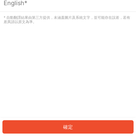
English*
發生錯誤！請登入並再試一次或回到主
頁。
* 自動翻譯結果由第三方提供，未涵蓋圖片及系統文字，並可能存在誤差，若有
差異請以原文為準。
登入
返回首頁
確定
ID: 250033d2021-299c-4d54-a448-0e7c0b23433d