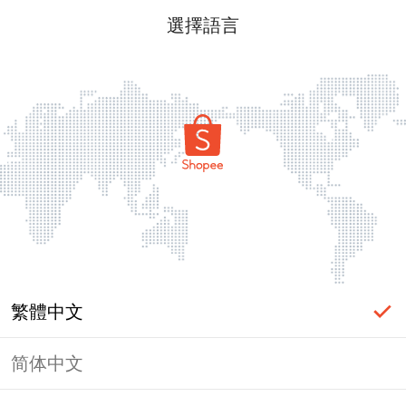
選擇語言
繁體中文
简体中文
頁面無法顯示