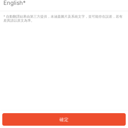
English*
發生錯誤！請登入並再試一次或回到主
頁。
* 自動翻譯結果由第三方提供，未涵蓋圖片及系統文字，並可能存在誤差，若有
差異請以原文為準。
登入
返回首頁
確定
ID: 588f61c0812-3ff8-4362-a304-c79b0059fb5f