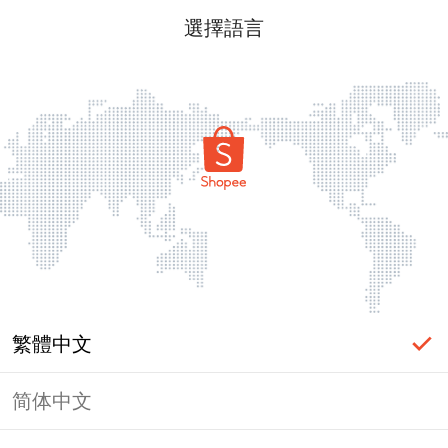
選擇語言
繁體中文
简体中文
頁面無法顯示