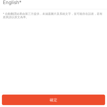
English*
發生錯誤！請登入並再試一次或回到主
頁。
* 自動翻譯結果由第三方提供，未涵蓋圖片及系統文字，並可能存在誤差，若有
差異請以原文為準。
登入
返回首頁
確定
ID: 608507a94d7-b7c0-4b27-b120-0883041cefe4