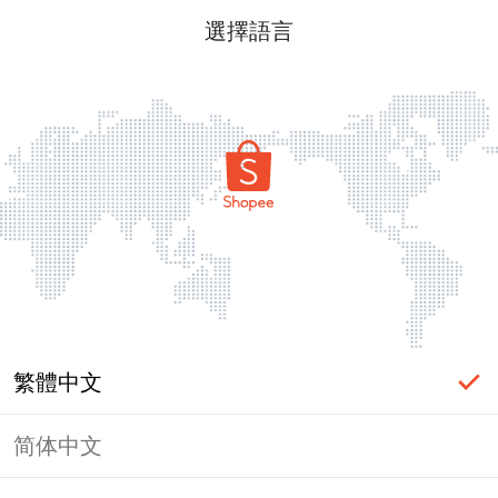
選擇語言
繁體中文
简体中文
頁面無法顯示