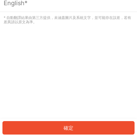
English*
發生錯誤！請登入並再試一次或回到主
頁。
* 自動翻譯結果由第三方提供，未涵蓋圖片及系統文字，並可能存在誤差，若有
差異請以原文為準。
登入
返回首頁
確定
ID: 800321884f4-4aa2-44b8-8a90-b0e67f85bd26