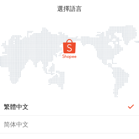
選擇語言
繁體中文
简体中文
頁面無法顯示