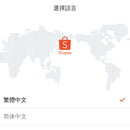
選擇語言
繁體中文
简体中文
頁面無法顯示