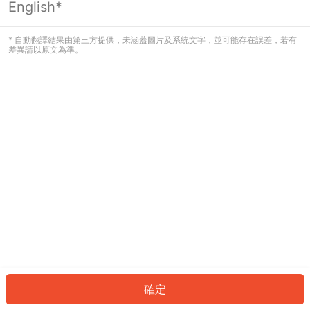
English*
發生錯誤！請登入並再試一次或回到主
頁。
* 自動翻譯結果由第三方提供，未涵蓋圖片及系統文字，並可能存在誤差，若有
差異請以原文為準。
登入
返回首頁
確定
ID: 729fb83ef23-9a39-4e45-a1de-ddc34b93a2b3