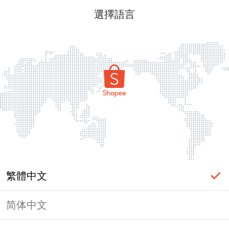
選擇語言
繁體中文
简体中文
頁面無法顯示