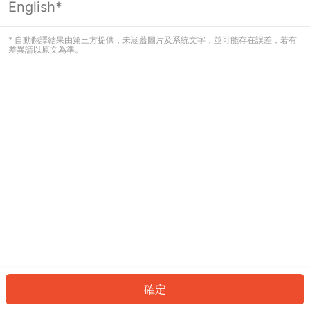
English*
發生錯誤！請登入並再試一次或回到主
頁。
* 自動翻譯結果由第三方提供，未涵蓋圖片及系統文字，並可能存在誤差，若有
差異請以原文為準。
登入
返回首頁
確定
ID: 92686465e8-9a2d-4b33-8ab1-b8de232e0dbf