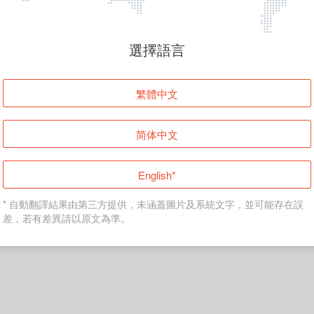
頁面無法顯示
選擇語言
發生錯誤！請登入並再試一次或回到主頁。
繁體中文
登入
简体中文
返回首頁
English*
* 自動翻譯結果由第三方提供，未涵蓋圖片及系統文字，並可能存在誤
差，若有差異請以原文為準。