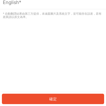
English*
發生錯誤！請登入並再試一次或回到主
頁。
* 自動翻譯結果由第三方提供，未涵蓋圖片及系統文字，並可能存在誤差，若有
差異請以原文為準。
登入
返回首頁
確定
ID: 11f36ffbb-8ae4-4fcd-9a8a-6ea0111688f9