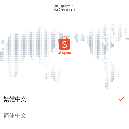
選擇語言
繁體中文
简体中文
頁面無法顯示