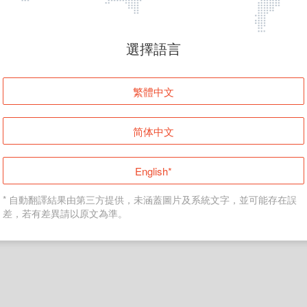
頁面無法顯示
選擇語言
發生錯誤！請登入並再試一次或回到主頁。
繁體中文
登入
简体中文
返回首頁
English*
* 自動翻譯結果由第三方提供，未涵蓋圖片及系統文字，並可能存在誤
差，若有差異請以原文為準。