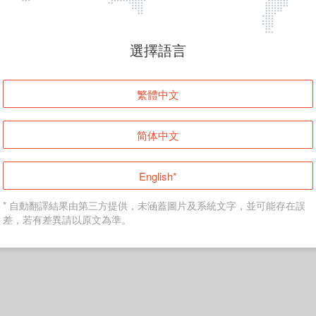
頁面無法顯示
選擇語言
發生錯誤！請登入並再試一次或回到主頁。
繁體中文
登入
简体中文
返回首頁
English*
* 自動翻譯結果由第三方提供，未涵蓋圖片及系統文字，並可能存在誤
差，若有差異請以原文為準。