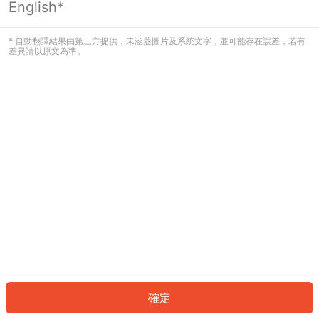
English*
發生錯誤！請登入並再試一次或回到主
頁。
* 自動翻譯結果由第三方提供，未涵蓋圖片及系統文字，並可能存在誤差，若有
差異請以原文為準。
登入
返回首頁
確定
ID: 896231e27a5-ce88-42c1-9bff-b0f157f2e2f6