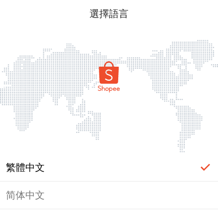
選擇語言
繁體中文
简体中文
頁面無法顯示