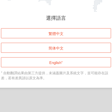
頁面無法顯示
選擇語言
發生錯誤！請登入並再試一次或回到主頁。
繁體中文
登入
简体中文
返回首頁
English*
* 自動翻譯結果由第三方提供，未涵蓋圖片及系統文字，並可能存在誤
差，若有差異請以原文為準。