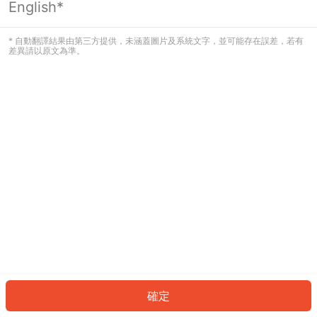
English*
發生錯誤！請登入並再試一次或回到主
頁。
* 自動翻譯結果由第三方提供，未涵蓋圖片及系統文字，並可能存在誤差，若有
差異請以原文為準。
登入
返回首頁
確定
ID: 202f1c70361-bebc-4d96-abd5-38dc8c3f9d82