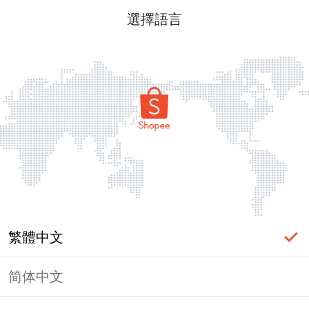
選擇語言
繁體中文
简体中文
頁面無法顯示