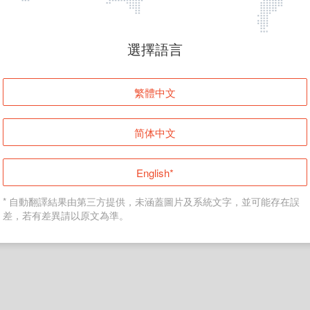
頁面無法顯示
選擇語言
發生錯誤！請登入並再試一次或回到主頁。
繁體中文
登入
简体中文
返回首頁
English*
* 自動翻譯結果由第三方提供，未涵蓋圖片及系統文字，並可能存在誤
差，若有差異請以原文為準。