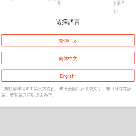
頁面無法顯示
選擇語言
發生錯誤！請登入並再試一次或回到主頁。
繁體中文
登入
简体中文
返回首頁
English*
* 自動翻譯結果由第三方提供，未涵蓋圖片及系統文字，並可能存在誤
差，若有差異請以原文為準。