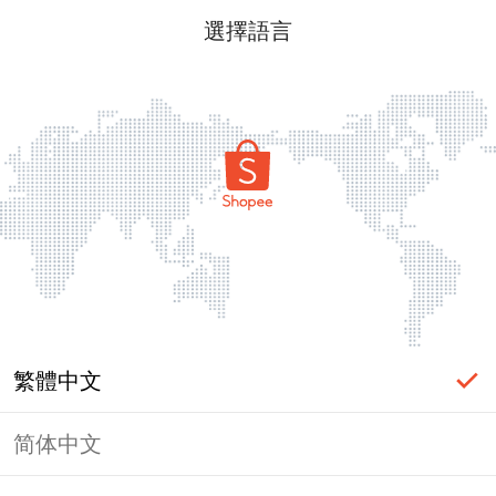
選擇語言
繁體中文
简体中文
頁面無法顯示