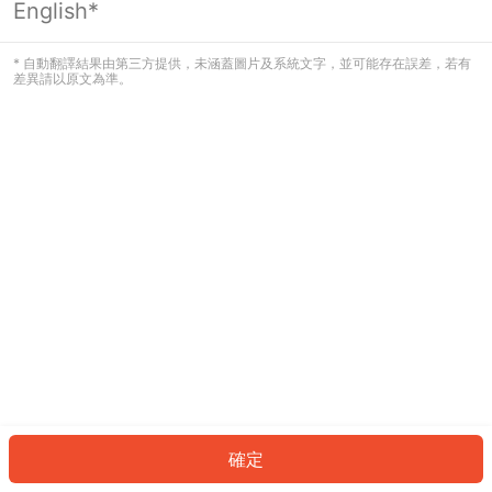
English*
發生錯誤！請登入並再試一次或回到主
頁。
* 自動翻譯結果由第三方提供，未涵蓋圖片及系統文字，並可能存在誤差，若有
差異請以原文為準。
登入
返回首頁
確定
ID: 556782517c6-6294-4814-a116-b566e61e3789