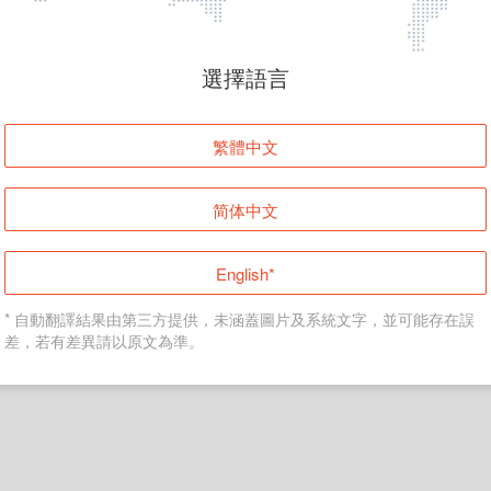
頁面無法顯示
選擇語言
發生錯誤！請登入並再試一次或回到主頁。
繁體中文
登入
简体中文
返回首頁
English*
* 自動翻譯結果由第三方提供，未涵蓋圖片及系統文字，並可能存在誤
差，若有差異請以原文為準。