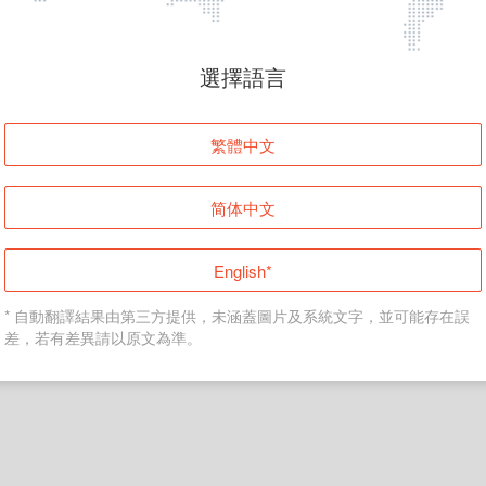
頁面無法顯示
選擇語言
發生錯誤！請登入並再試一次或回到主頁。
繁體中文
登入
简体中文
返回首頁
English*
* 自動翻譯結果由第三方提供，未涵蓋圖片及系統文字，並可能存在誤
差，若有差異請以原文為準。