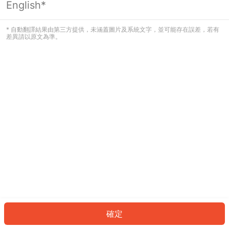
English*
發生錯誤！請登入並再試一次或回到主
頁。
* 自動翻譯結果由第三方提供，未涵蓋圖片及系統文字，並可能存在誤差，若有
差異請以原文為準。
登入
返回首頁
確定
ID: 404cfaef861-6efe-4f48-abeb-521352a77ea9