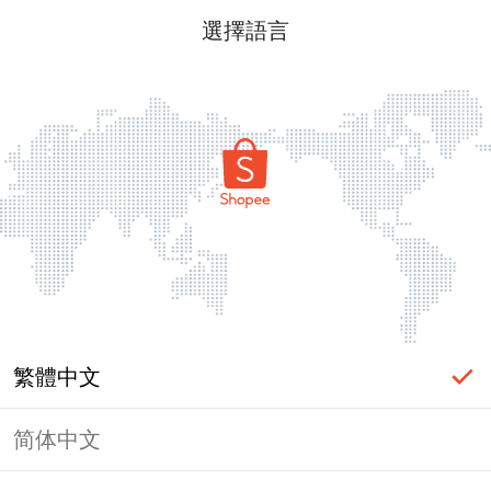
選擇語言
繁體中文
简体中文
頁面無法顯示