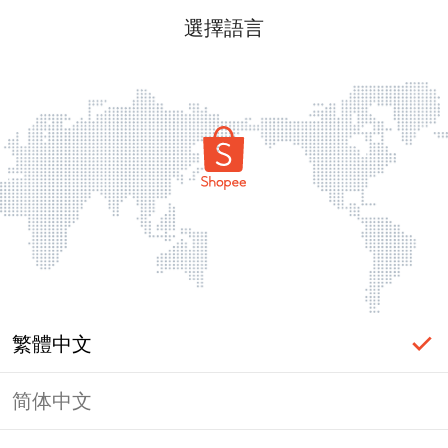
選擇語言
繁體中文
简体中文
頁面無法顯示