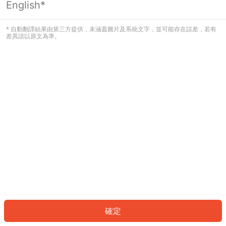
English*
發生錯誤！請登入並再試一次或回到主
頁。
* 自動翻譯結果由第三方提供，未涵蓋圖片及系統文字，並可能存在誤差，若有
差異請以原文為準。
登入
返回首頁
確定
ID: 1144d2881b7-002d-41b3-b27c-7dbb1fa3698b