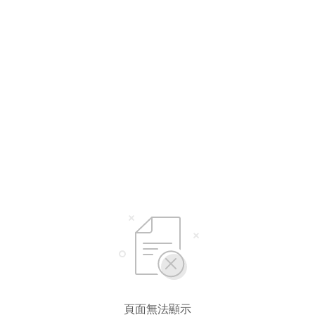
選擇語言
繁體中文
简体中文
English*
* 自動翻譯結果由第三方提供，未涵蓋圖片及系統文字，並可能存在誤差，若有
差異請以原文為準。
頁面無法顯示