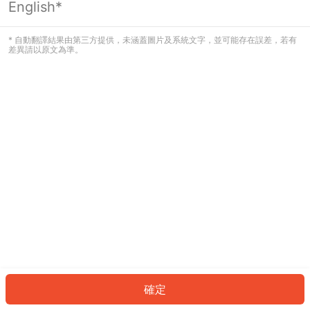
English*
發生錯誤！請登入並再試一次或回到主
頁。
* 自動翻譯結果由第三方提供，未涵蓋圖片及系統文字，並可能存在誤差，若有
差異請以原文為準。
登入
返回首頁
確定
ID: 39b5ed9e90-d094-42cb-8618-0a97bcd32a64