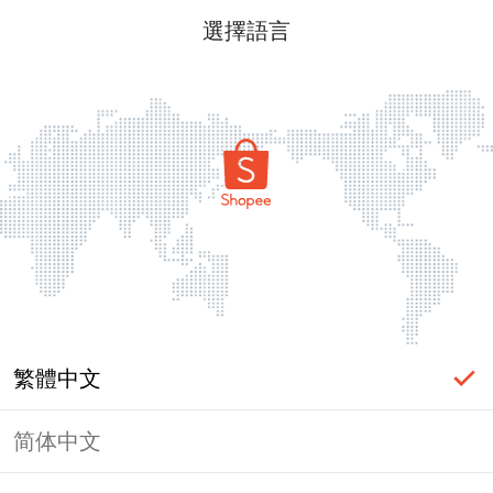
選擇語言
繁體中文
简体中文
頁面無法顯示