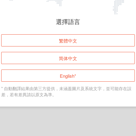
頁面無法顯示
選擇語言
發生錯誤！請登入並再試一次或回到主頁。
繁體中文
登入
简体中文
返回首頁
English*
* 自動翻譯結果由第三方提供，未涵蓋圖片及系統文字，並可能存在誤
差，若有差異請以原文為準。