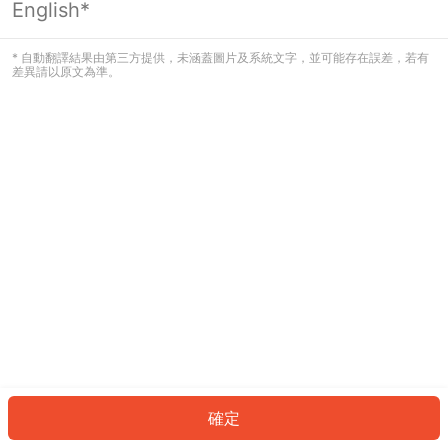
English*
發生錯誤！請登入並再試一次或回到主
頁。
* 自動翻譯結果由第三方提供，未涵蓋圖片及系統文字，並可能存在誤差，若有
差異請以原文為準。
登入
返回首頁
確定
ID: 122be5abb77-1038-4974-bd88-39a014e0a03c