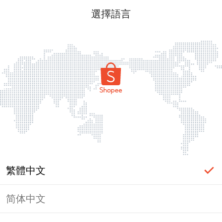
選擇語言
繁體中文
简体中文
頁面無法顯示