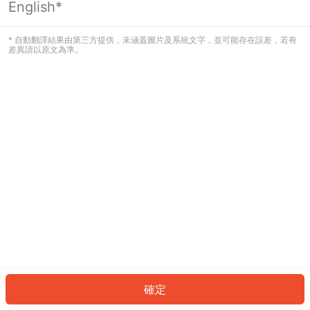
English*
發生錯誤！請登入並再試一次或回到主
頁。
* 自動翻譯結果由第三方提供，未涵蓋圖片及系統文字，並可能存在誤差，若有
差異請以原文為準。
登入
返回首頁
確定
ID: 478b731940a-f37b-449a-b975-827670697c82