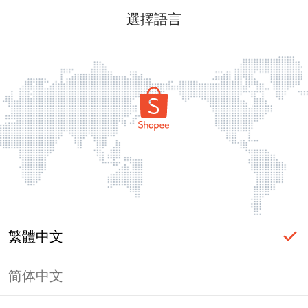
選擇語言
繁體中文
简体中文
頁面無法顯示