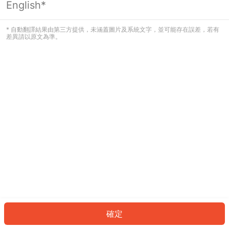
English*
發生錯誤！請登入並再試一次或回到主
頁。
* 自動翻譯結果由第三方提供，未涵蓋圖片及系統文字，並可能存在誤差，若有
差異請以原文為準。
登入
返回首頁
確定
ID: 356f6323cfd-ccf2-4f3f-a7e0-863989945021