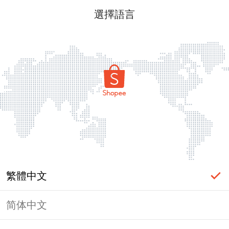
選擇語言
繁體中文
简体中文
頁面無法顯示