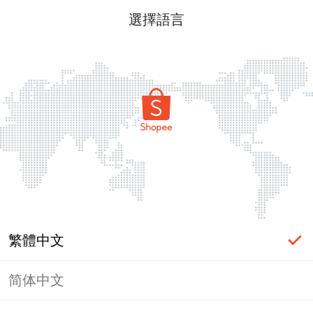
選擇語言
繁體中文
简体中文
頁面無法顯示