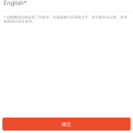
English*
發生錯誤！請登入並再試一次或回到主
頁。
* 自動翻譯結果由第三方提供，未涵蓋圖片及系統文字，並可能存在誤差，若有
差異請以原文為準。
登入
返回首頁
確定
ID: 968c6aa1d3c-2e06-4fac-9976-9d481f52fd2c