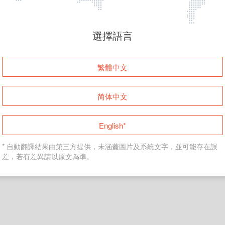
頁面無法顯示
選擇語言
發生錯誤！請登入並再試一次或回到主頁。
繁體中文
登入
简体中文
返回首頁
English*
* 自動翻譯結果由第三方提供，未涵蓋圖片及系統文字，並可能存在誤
差，若有差異請以原文為準。