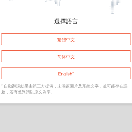
頁面無法顯示
選擇語言
發生錯誤！請登入並再試一次或回到主頁。
繁體中文
登入
简体中文
返回首頁
English*
* 自動翻譯結果由第三方提供，未涵蓋圖片及系統文字，並可能存在誤
差，若有差異請以原文為準。