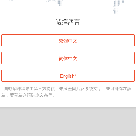
頁面無法顯示
選擇語言
發生錯誤！請登入並再試一次或回到主頁。
繁體中文
登入
简体中文
返回首頁
English*
* 自動翻譯結果由第三方提供，未涵蓋圖片及系統文字，並可能存在誤
差，若有差異請以原文為準。