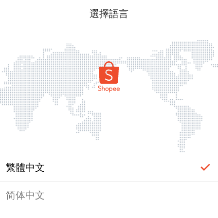
選擇語言
繁體中文
简体中文
頁面無法顯示