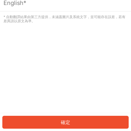
English*
發生錯誤！請登入並再試一次或回到主
頁。
* 自動翻譯結果由第三方提供，未涵蓋圖片及系統文字，並可能存在誤差，若有
差異請以原文為準。
登入
返回首頁
確定
ID: 804eab7279-c211-4f86-85ba-76e4a0dccd9b