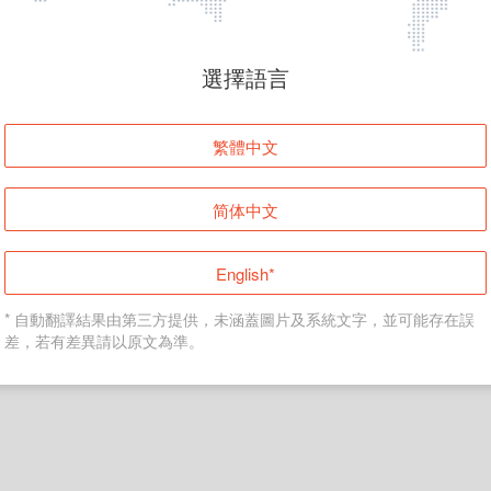
頁面無法顯示
選擇語言
發生錯誤！請登入並再試一次或回到主頁。
繁體中文
登入
简体中文
返回首頁
English*
* 自動翻譯結果由第三方提供，未涵蓋圖片及系統文字，並可能存在誤
差，若有差異請以原文為準。