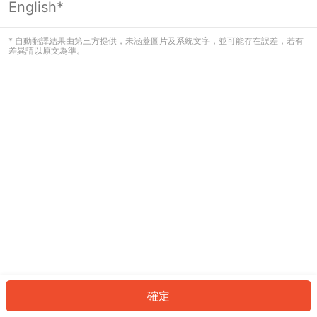
English*
發生錯誤！請登入並再試一次或回到主
頁。
* 自動翻譯結果由第三方提供，未涵蓋圖片及系統文字，並可能存在誤差，若有
差異請以原文為準。
登入
返回首頁
確定
ID: 3896503db75-9365-4bfd-89d1-082f4ca7b1a2