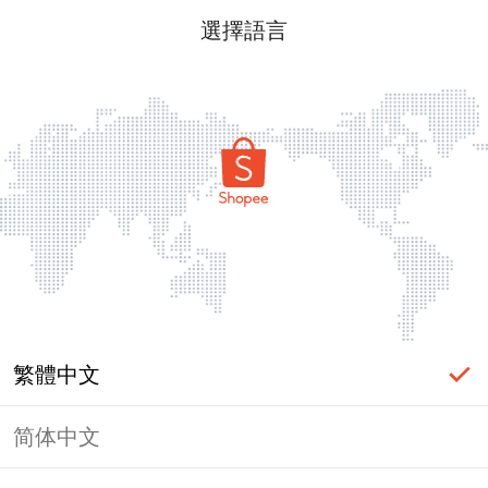
選擇語言
繁體中文
简体中文
頁面無法顯示