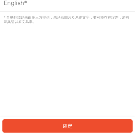
English*
發生錯誤！請登入並再試一次或回到主
頁。
* 自動翻譯結果由第三方提供，未涵蓋圖片及系統文字，並可能存在誤差，若有
差異請以原文為準。
登入
返回首頁
確定
ID: 3544a923a3f-3128-4c8b-866d-31f267b90baa