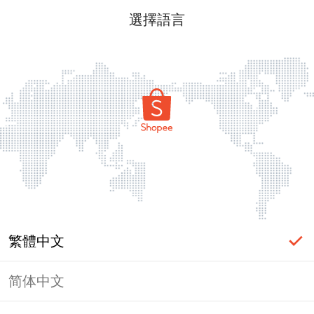
選擇語言
繁體中文
简体中文
頁面無法顯示