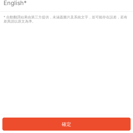
English*
發生錯誤！請登入並再試一次或回到主
頁。
* 自動翻譯結果由第三方提供，未涵蓋圖片及系統文字，並可能存在誤差，若有
差異請以原文為準。
登入
返回首頁
確定
ID: 38754975354-b710-4cb3-8ade-147e94455a48