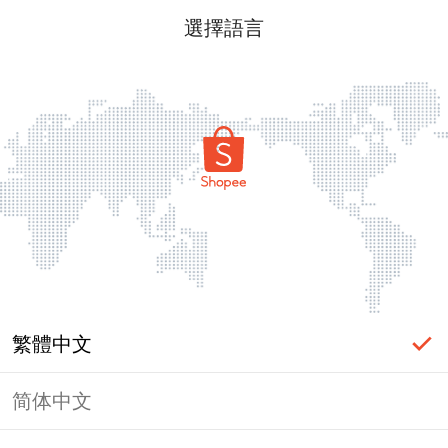
選擇語言
繁體中文
简体中文
頁面無法顯示