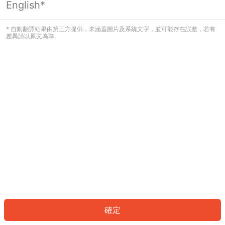
English*
發生錯誤！請登入並再試一次或回到主
頁。
* 自動翻譯結果由第三方提供，未涵蓋圖片及系統文字，並可能存在誤差，若有
差異請以原文為準。
登入
返回首頁
確定
ID: 188e9b3aafa-1af6-438c-8ee4-6f376add23c3