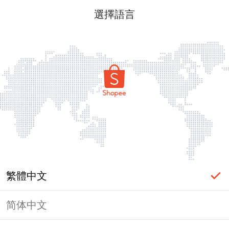
選擇語言
繁體中文
简体中文
頁面無法顯示