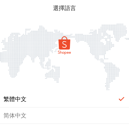
選擇語言
繁體中文
简体中文
頁面無法顯示