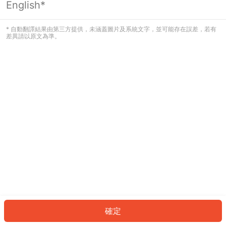
English*
發生錯誤！請登入並再試一次或回到主
頁。
* 自動翻譯結果由第三方提供，未涵蓋圖片及系統文字，並可能存在誤差，若有
差異請以原文為準。
登入
返回首頁
確定
ID: 5567dbb605a-c1aa-4e03-bc22-5baaf8a3d6ec