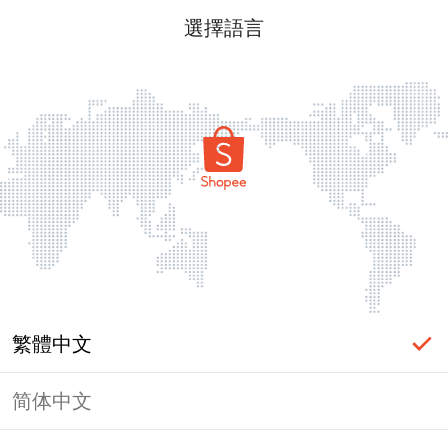
選擇語言
繁體中文
简体中文
頁面無法顯示