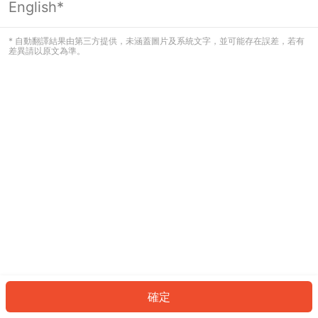
English*
發生錯誤！請登入並再試一次或回到主
頁。
* 自動翻譯結果由第三方提供，未涵蓋圖片及系統文字，並可能存在誤差，若有
差異請以原文為準。
登入
返回首頁
確定
ID: 385fd52dfe1-47c1-42ee-9f1f-c7d5ee3a4025