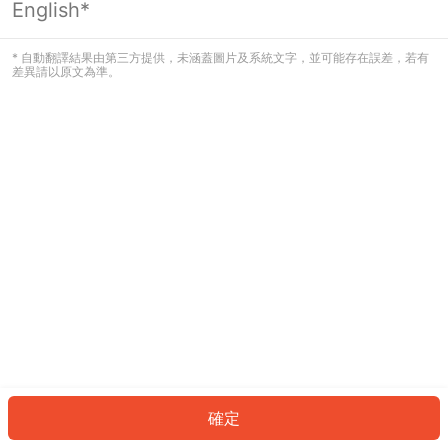
English*
發生錯誤！請登入並再試一次或回到主
頁。
* 自動翻譯結果由第三方提供，未涵蓋圖片及系統文字，並可能存在誤差，若有
差異請以原文為準。
登入
返回首頁
確定
ID: 4f313af6e-8966-4110-91a9-7a5ea9563a0f