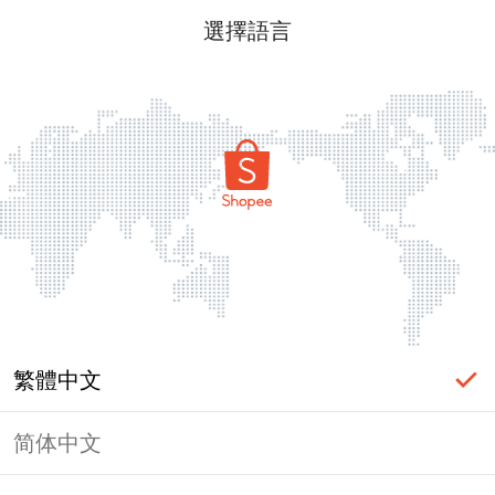
選擇語言
繁體中文
简体中文
頁面無法顯示