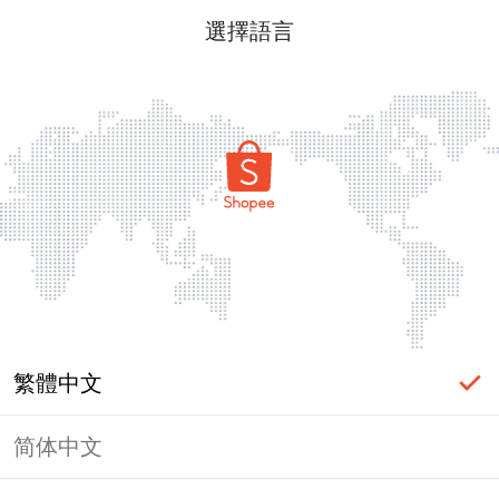
選擇語言
繁體中文
简体中文
頁面無法顯示