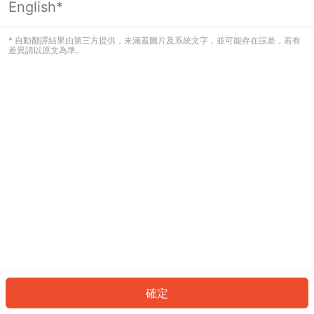
English*
發生錯誤！請登入並再試一次或回到主
頁。
* 自動翻譯結果由第三方提供，未涵蓋圖片及系統文字，並可能存在誤差，若有
差異請以原文為準。
登入
返回首頁
確定
ID: 775e25500a3-e2cd-4fe7-af2f-5045e286d71c