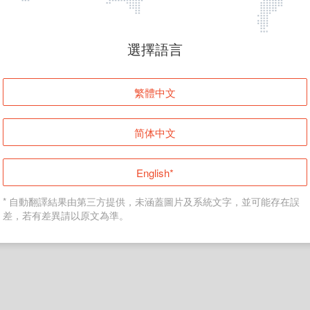
頁面無法顯示
選擇語言
發生錯誤！請登入並再試一次或回到主頁。
繁體中文
登入
简体中文
返回首頁
English*
* 自動翻譯結果由第三方提供，未涵蓋圖片及系統文字，並可能存在誤
差，若有差異請以原文為準。