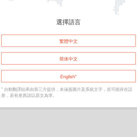
頁面無法顯示
選擇語言
發生錯誤！請登入並再試一次或回到主頁。
繁體中文
登入
简体中文
返回首頁
English*
* 自動翻譯結果由第三方提供，未涵蓋圖片及系統文字，並可能存在誤
差，若有差異請以原文為準。