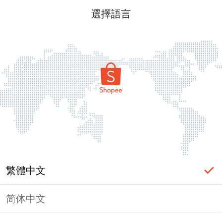
選擇語言
繁體中文
简体中文
頁面無法顯示