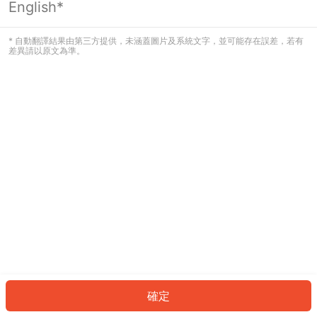
English*
發生錯誤！請登入並再試一次或回到主
頁。
* 自動翻譯結果由第三方提供，未涵蓋圖片及系統文字，並可能存在誤差，若有
差異請以原文為準。
登入
返回首頁
確定
ID: 925754b876e-fe9d-4cfa-80a7-ab3d0d74dec5