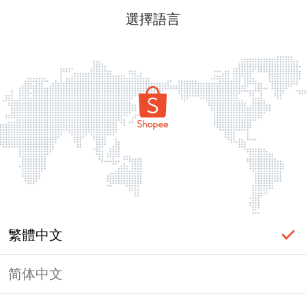
選擇語言
繁體中文
简体中文
頁面無法顯示