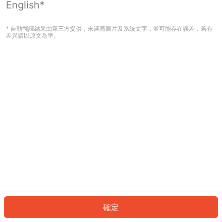
English*
發生錯誤！請登入並再試一次或回到主
頁。
* 自動翻譯結果由第三方提供，未涵蓋圖片及系統文字，並可能存在誤差，若有
差異請以原文為準。
登入
返回首頁
確定
ID: 164588260e1-e964-4d8b-b2ce-86fd9e53e232