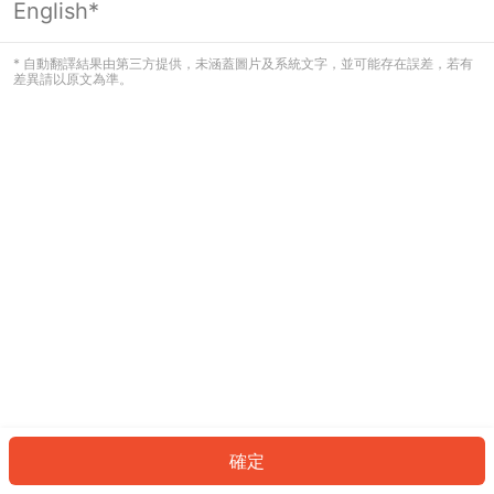
English*
發生錯誤！請登入並再試一次或回到主
頁。
* 自動翻譯結果由第三方提供，未涵蓋圖片及系統文字，並可能存在誤差，若有
差異請以原文為準。
登入
返回首頁
確定
ID: 777cfac208d-9ff8-41ff-9350-5393e1ab9c0d