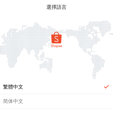
選擇語言
繁體中文
简体中文
頁面無法顯示