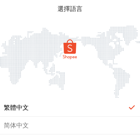
選擇語言
繁體中文
简体中文
頁面無法顯示