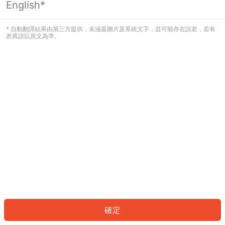
English*
發生錯誤！請登入並再試一次或回到主
頁。
* 自動翻譯結果由第三方提供，未涵蓋圖片及系統文字，並可能存在誤差，若有
差異請以原文為準。
登入
返回首頁
確定
ID: 1313647d069-87e2-4a8c-8296-189d3b7bbfb4